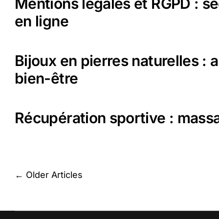
Mentions légales et RGPD : séc
en ligne
Bijoux en pierres naturelles :
bien-être
Récupération sportive : mass
Navigation
←
Older Articles
des
articles