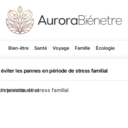
Aurorabienetre
Bien-être
Santé
Voyage
Famille
Écologie
-déménagement : liste exhaustive
 respiration pour voyageurs anxieux
 éviter les pannes en période de stress familial
mées : cires végétales et huiles essentielles adaptées
 : respecter ses besoins selon son âge
édients naturels réellement efficaces
étiques ou coton selon la transpiration