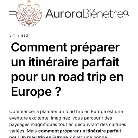
Skip
to
content
Aurorabienetre
5 min read
Estimated
Comment préparer
read
time
un itinéraire parfait
pour un road trip en
Europe ?
Commencer à planifier un road trip en Europe est une
aventure excitante. Imaginez-vous parcourir des
paysages magnifiques tout en découvrant des cultures
variées. Mais
comment préparer un itinéraire parfait
pour un road trip en Europe
? Avec une bonne