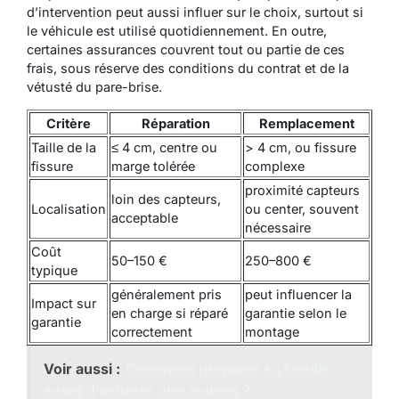
d’intervention peut aussi influer sur le choix, surtout si
le véhicule est utilisé quotidiennement. En outre,
certaines assurances couvrent tout ou partie de ces
frais, sous réserve des conditions du contrat et de la
vétusté du pare-brise.
Critère
Réparation
Remplacement
Taille de la
≤ 4 cm, centre ou
> 4 cm, ou fissure
fissure
marge tolérée
complexe
proximité capteurs
loin des capteurs,
Localisation
ou center, souvent
acceptable
nécessaire
Coût
50–150 €
250–800 €
typique
généralement pris
peut influencer la
Impact sur
en charge si réparé
garantie selon le
garantie
correctement
montage
Voir aussi :
Comment préparer sa famille
avant d'acheter une maison ?