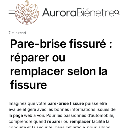
Skip
to
content
Aurorabienetre
7 min read
Estimated
Pare-brise fissuré :
read
time
réparer ou
remplacer selon la
fissure
Imaginez que votre
pare-brise fissuré
puisse être
évalué et géré avec les bonnes informations issues de
la
page web à voir
. Pour les passionnés d’automobile,
comprendre quand
réparer
ou
remplacer
facilite la
conduite et la sécurité. Dans cet article, nous allons