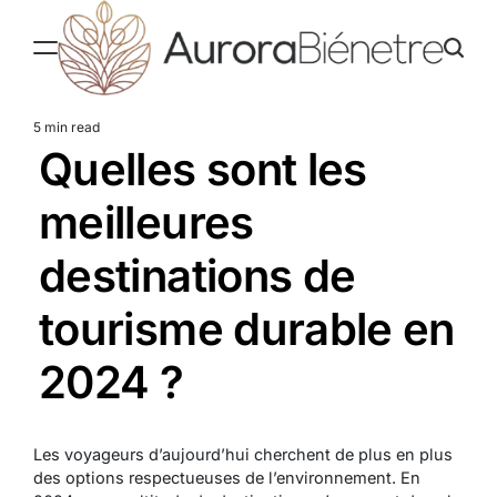
Skip
to
content
Aurorabienetre
5 min read
Estimated
Quelles sont les
read
time
meilleures
destinations de
tourisme durable en
2024 ?
Les voyageurs d’aujourd’hui cherchent de plus en plus
des options respectueuses de l’environnement. En