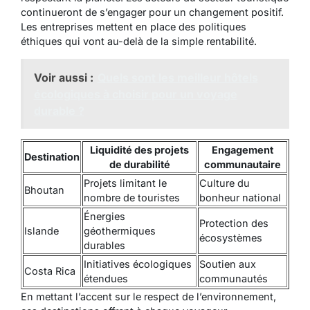
continueront de s’engager pour un changement positif.
Les entreprises mettent en place des politiques
éthiques qui vont au-delà de la simple rentabilité.
Voir aussi :
Quels sont les meilleur hôtels
écologiques à choisir pour un voyage
durable ?
Liquidité des projets
Engagement
Destination
de durabilité
communautaire
Projets limitant le
Culture du
Bhoutan
nombre de touristes
bonheur national
Énergies
Protection des
Islande
géothermiques
écosystèmes
durables
Initiatives écologiques
Soutien aux
Costa Rica
étendues
communautés
En mettant l’accent sur le respect de l’environnement,