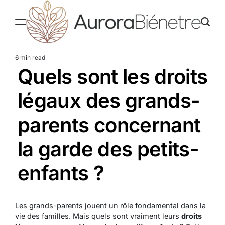
Skip
to
content
Aurorabienetre
6 min read
Estimated
Quels sont les droits
read
time
légaux des grands-
parents concernant
la garde des petits-
enfants ?
Les grands-parents jouent un rôle fondamental dans la
vie des familles. Mais quels sont vraiment leurs
droits