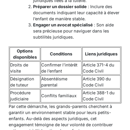
juridiques liées à la tutelle.
Préparer un dossier solide
: Inclure des
documents indiquant leur capacité à élever
l’enfant de manière stable.
Engager un avocat spécialisé
: Son aide
sera précieuse pour naviguer dans les
subtilités juridiques.
Options
Conditions
Liens juridiques
disponibles
Droits de
Confirmer l’intérêt
Article 371-4 du
visite
de l’enfant
Code Civil
Désignation
Absentéisme
Article 390 du
de tuteur
parental
Code Civil
Procédure
Article 388-1 du
Conflits familiaux
judiciaire
Code Civil
Par cette démarche, les grands-parents cherchent à
garantir un environnement stable pour leurs petits-
enfants. Au-delà des aspects juridiques, cet
engagement témoigne de leur volonté de contribuer