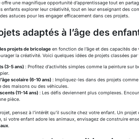
age offre une magnifique opportunité d’apprentissage tout en part
os enfants explorer leur créativité, tout en leur enseignant des c
des astuces pour les engager efficacement dans ces projets.
ojets adaptés à l’âge des enfan
des projets de bricolage
en fonction de l’âge et des capacités de
courager la créativité. Voici quelques idées de projets classées par
ts (3-5 ans)
: Profitez d’activités simples comme la
peinture sur b
pier
.
d’âge scolaire (6-10 ans)
: Impliquez-les dans des projets comme
ue des maisons ou des véhicules.
scents (11-14 ans)
: Les défis deviennent plus complexes. Encour
une pièce
.
jet, pensez à l’intérêt qu’il suscite chez votre enfant. Un projet
le, si votre enfant adore les animaux, envisagez de construire en
eaux
.