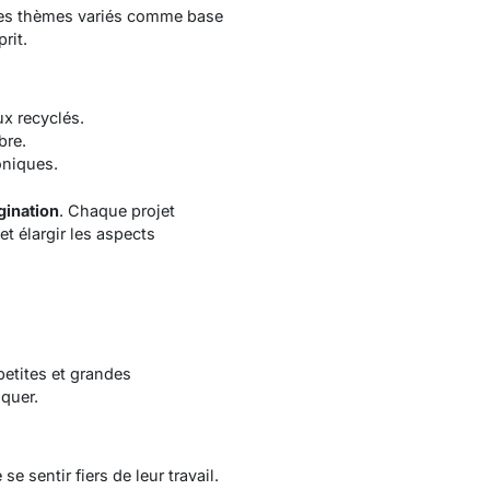
 des thèmes variés comme base
rit.
ux recyclés.
bre
.
oniques.
gination
. Chaque projet
et élargir les aspects
petites et grandes
iquer.
e sentir fiers de leur travail.