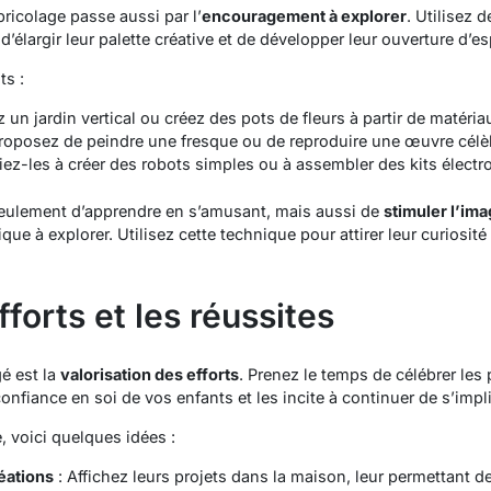
bricolage passe aussi par l’
encouragement à explorer
. Utilisez
’élargir leur palette créative et de développer leur ouverture d’esp
ts :
ez un
jardin vertical
ou créez des
pots de fleurs
à partir de matéria
Proposez de
peindre une fresque
ou de
reproduire une œuvre célè
tiez-les à créer des
robots simples
ou à assembler des kits électr
eulement d’apprendre en s’amusant, mais aussi de
stimuler l’ima
ue à explorer. Utilisez cette technique pour attirer leur curiosité 
fforts et les réussites
é est la
valorisation des efforts
. Prenez le temps de célébrer les 
confiance en soi de vos enfants et les incite à continuer de s’impl
, voici quelques idées :
éations
: Affichez leurs projets dans la maison, leur permettant de s