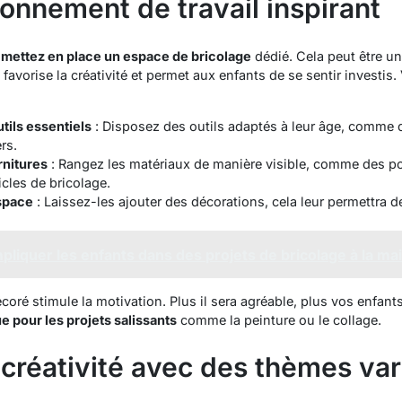
onnement de travail inspirant
,
mettez en place un espace de bricolage
dédié. Cela peut être u
e favorise la créativité et permet aux enfants de se sentir investis
tils essentiels
: Disposez des outils adaptés à leur âge, comme 
rs.
rnitures
: Rangez les matériaux de manière visible, comme des pot
ticles de bricolage.
espace
: Laissez-les ajouter des décorations, cela leur permettra de
iquer les enfants dans des projets de bricolage à la ma
oré stimule la motivation. Plus il sera agréable, plus vos enfants
ue pour les projets salissants
comme la peinture ou le collage.
créativité avec des thèmes var