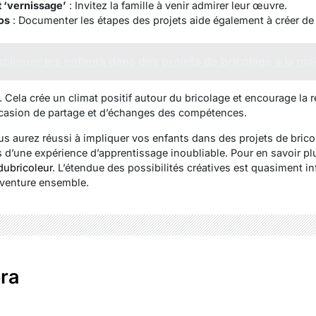
t ‘vernissage’
: Invitez la famille à venir admirer leur œuvre.
os
: Documenter les étapes des projets aide également à créer de
iquer les enfants dans des projets de bricolage à la ma
. Cela crée un climat positif autour du bricolage et encourage la ré
casion de partage et d’échanges des compétences.
s aurez réussi à impliquer vos enfants dans des projets de bricol
d’une expérience d’apprentissage inoubliable. Pour en savoir plu
ubricoleur
. L’étendue des possibilités créatives est quasiment in
aventure ensemble.
ra