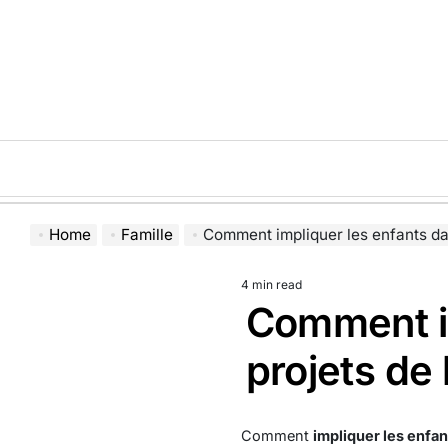
Skip
to
content
Home
Famille
Comment impliquer les enfants dans des
4 min read
Estimated
Comment im
read
time
projets de 
Comment
impliquer les enfan