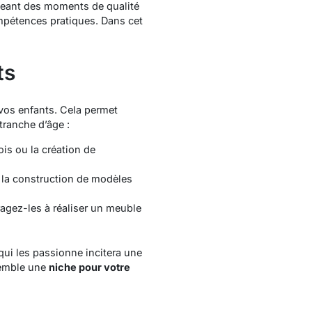
ageant des moments de qualité
ompétences pratiques. Dans cet
ts
 vos enfants. Cela permet
 tranche d’âge :
ois
ou la
création de
 la
construction de modèles
agez-les à réaliser un
meuble
 qui les passionne incitera une
semble une
niche pour votre