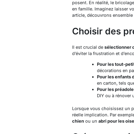
posent. En réalité, le bricol
en famille. Imaginez laisser v
article, découvrons ensemble 
Choisir des pr
Il est crucial de
sélectionner 
d’éviter la frustration et d’en
Pour les tout-peti
décorations en pa
Pour les enfants 
en carton
, tels q
Pour les préadole
DIY
ou à
rénover 
Lorsque vous choisissez un pro
réelle implication. Par exemp
chien
ou un
abri pour les ois